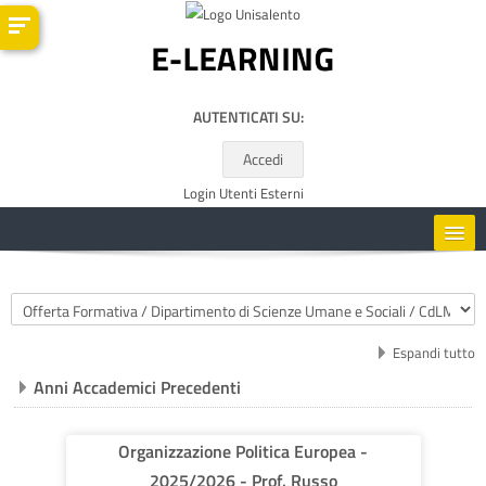
Vai al contenuto principale
AUTENTICATI SU:
Accedi
Login Utenti Esterni
HOME
Categorie di corso
CORSI
Espandi tutto
Anni Accademici Precedenti
RISORSE UTILI
ITALIANO ‎(IT)‎
Organizzazione Politica Europea -
2025/2026 - Prof. Russo
Cerca