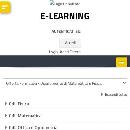
Vai al contenuto principale
AUTENTICATI SU:
Accedi
Login Utenti Esterni
HOME
Categorie di corso
CORSI
Espandi tutto
CdL Fisica
RISORSE UTILI
CdL Matematica
ITALIANO ‎(IT)‎
CdL Ottica e Optometria
Cerca