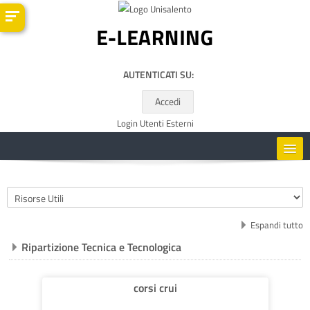
Vai al contenuto principale
AUTENTICATI SU:
Accedi
Login Utenti Esterni
HOME
Categorie di corso
CORSI
Espandi tutto
Ripartizione Tecnica e Tecnologica
RISORSE UTILI
ITALIANO ‎(IT)‎
corsi crui
Cerca