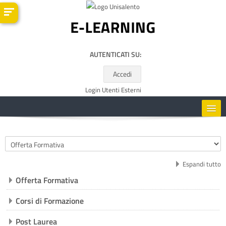
Vai al contenuto principale
AUTENTICATI SU:
Accedi
Login Utenti Esterni
HOME
Categorie di corso
CORSI
Espandi tutto
Offerta Formativa
RISORSE UTILI
Corsi di Formazione
ITALIANO ‎(IT)‎
Post Laurea
Cerca