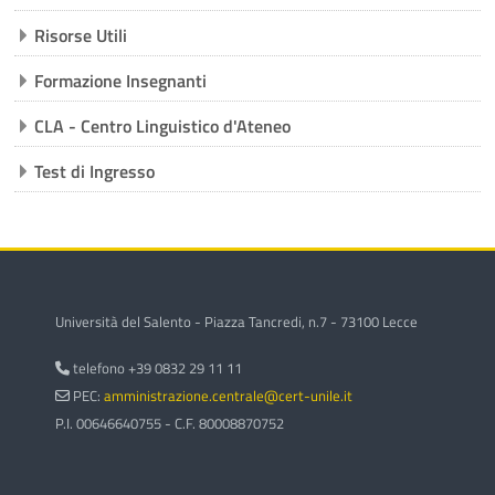
corsi
Invi
Risorse Utili
Formazione Insegnanti
CLA - Centro Linguistico d'Ateneo
Test di Ingresso
Università del Salento - Piazza Tancredi, n.7 - 73100 Lecce
telefono +39 0832 29 11 11
PEC:
amministrazione.centrale@cert-unile.it
P.I. 00646640755 - C.F. 80008870752