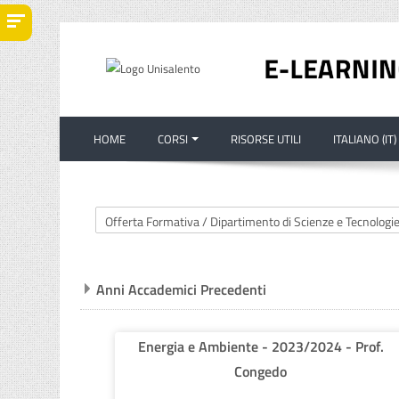
Vai al contenuto principale
HOME
CORSI
RISORSE UTILI
ITALIANO ‎(IT)‎
Categorie di corso
Anni Accademici Precedenti
Energia e Ambiente - 2023/2024 - Prof.
Congedo