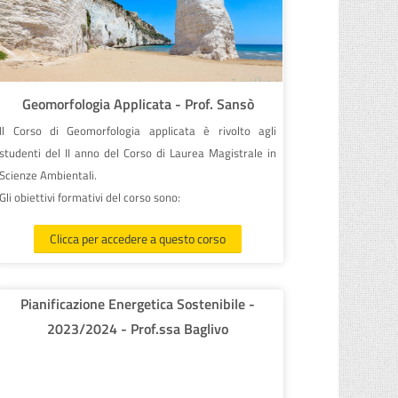
Geomorfologia Applicata - Prof. Sansò
Il Corso di Geomorfologia applicata è rivolto agli
studenti del II anno del Corso di Laurea Magistrale in
Scienze Ambientali.
Gli obiettivi formativi del corso sono:
1) fornire gli strumenti concenttuali utili per l'analisi
Clicca per accedere a questo corso
della forme che compongono il paesaggio fisico e per
la ricostuzione della loro evoluzione nel tempo
geologico;
Pianificazione Energetica Sostenibile -
2) illustrare problemi di carattere applicativo legati
2023/2024 - Prof.ssa Baglivo
alla evoluzione più o meno rapida del paesaggio
fisico;
3) l'acquisizione della capacità di lettura ed
interpretazione di carte tematiche, quali tavolette