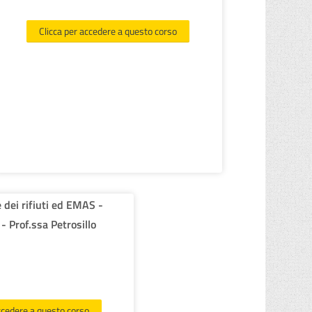
topografiche, carte geologiche e geomorfologiche.
Clicca per accedere a questo corso
 dei rifiuti ed EMAS -
 Prof.ssa Petrosillo
ccedere a questo corso