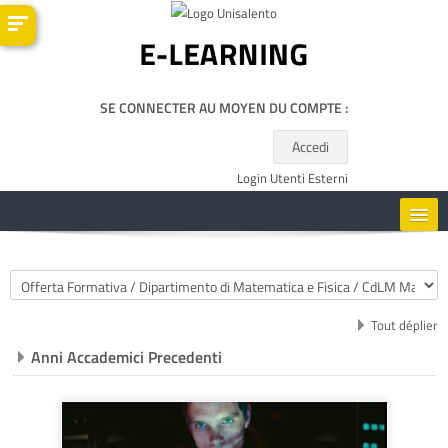
Passer au contenu principal
SE CONNECTER AU MOYEN DU COMPTE :
Accedi
Login Utenti Esterni
HOME
Catégories de cours
CORSI
Tout déplier
Anni Accademici Precedenti
RISORSE UTILI
FRANÇAIS ‎(FR)‎
Rechercher