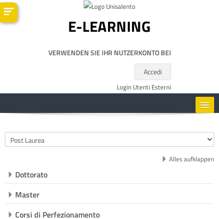
Zum Hauptinhalt
VERWENDEN SIE IHR NUTZERKONTO BEI
Accedi
Login Utenti Esterni
HOME
Kursbereiche
CORSI
Alles aufklappen
Dottorato
RISORSE UTILI
Master
DEUTSCH ‎(DE)‎
Corsi di Perfezionamento
Kurse