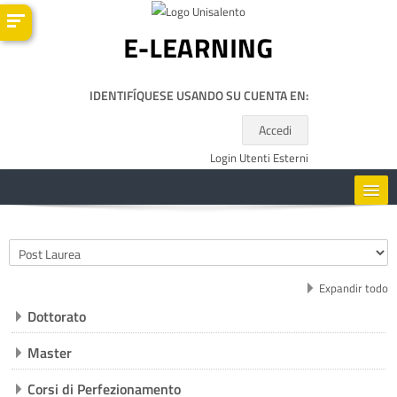
Salta al contenido principal
IDENTIFÍQUESE USANDO SU CUENTA EN:
Accedi
Login Utenti Esterni
HOME
Categorías
CORSI
Expandir todo
Dottorato
RISORSE UTILI
Master
ESPAÑOL - INTERNACIONAL ‎(ES)‎
Corsi di Perfezionamento
Buscar