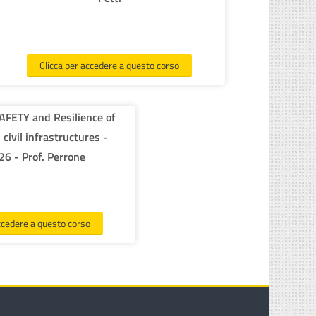
Clicca per accedere a questo corso
FETY and Resilience of
 civil infrastructures -
6 - Prof. Perrone
ccedere a questo corso