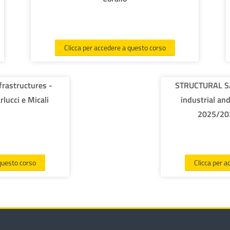
Clicca per accedere a questo corso
nfrastructures -
STRUCTURAL SA
lucci e Micali
industrial and
2025/202
 questo corso
Clicca per a