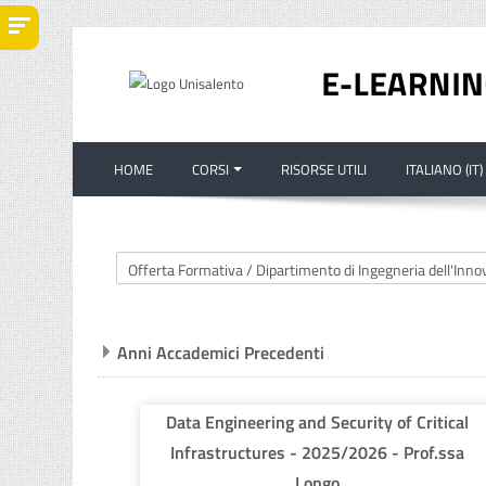
Vai al contenuto principale
HOME
CORSI
RISORSE UTILI
ITALIANO ‎(IT)‎
Categorie di corso
Anni Accademici Precedenti
Data Engineering and Security of Critical
Infrastructures - 2025/2026 - Prof.ssa
Longo