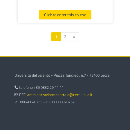
Click to enter this course
Page 1
Page 2
Next page
1
2
»
Università del Salento - Piazza Tancredi, n.7 - 73100 Lecce
telefono +39 0832 29 11 11
PEC:
amministrazione.centrale@cert-unile.it
P.I. 00646640755 - C.F. 80008870752