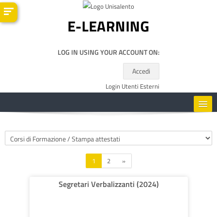
Skip to main content
LOG IN USING YOUR ACCOUNT ON:
Accedi
Login Utenti Esterni
HOME
Course categories
CORSI
Page 1
Page 2
Next page
1
2
»
RISORSE UTILI
Segretari Verbalizzanti (2024)
ENGLISH ‎(EN)‎
Search