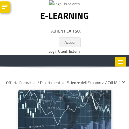
Vai al contenuto principale
AUTENTICATI SU:
Accedi
Login Utenti Esterni
HOME
Categorie di corso
CORSI
RISORSE UTILI
ITALIANO ‎(IT)‎
Cerca