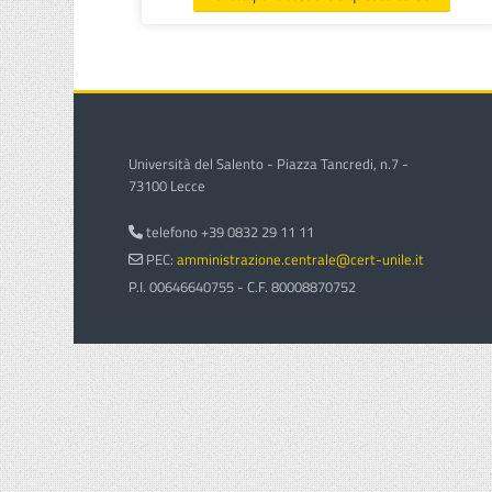
Università del Salento - Piazza Tancredi, n.7 -
73100 Lecce
telefono +39 0832 29 11 11
PEC:
amministrazione.centrale@cert-unile.it
P.I. 00646640755 - C.F. 80008870752