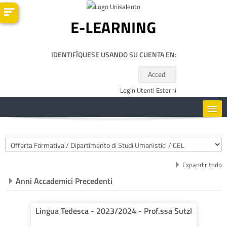
Salta al contenido principal
IDENTIFÍQUESE USANDO SU CUENTA EN:
Accedi
Login Utenti Esterni
HOME
Categorías
CORSI
Expandir todo
Anni Accademici Precedenti
RISORSE UTILI
ESPAÑOL - INTERNACIONAL ‎(ES)‎
Lingua Tedesca - 2023/2024 - Prof.ssa Sutzl
Buscar