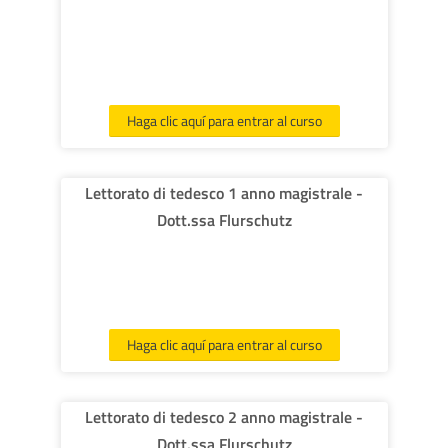
cursos
Envi
Haga clic aquí para entrar al curso
Lettorato di tedesco 1 anno magistrale -
Dott.ssa Flurschutz
Haga clic aquí para entrar al curso
Lettorato di tedesco 2 anno magistrale -
Dott.ssa Flurschutz