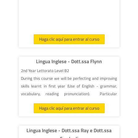
Haga clic aquí para entrar al curso
Lingua Inglese - Dott.ssa Flynn
2nd Year Lettorato Level B2
During this course we will be perfecting and improving
skills learnt in first year (Use of English - grammar,
vocabulary, reading pronunciation). Particular
attention will be given to communication skills and
Haga clic aquí para entrar al curso
listening and writing will be covered in Video lessons.
The text book we will be using this year is
:
Cambridge English EMPOWER B2 COMBO A (upper
Lingua Inglese - Dott.ssa Ray e Dott.ssa
intermediate - units 1-5 - student's book + workbook)