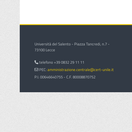
Università del Salento - Piazza Tancredi, n.7 -
73100 Lecce
telefono +39 0832 29 11 11
PEC:
amministrazione.centrale@cert-unile.it
P.I. 00646640755 - C.F. 80008870752