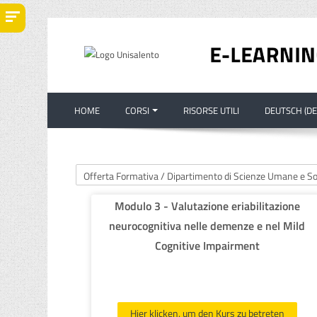
Zum Hauptinhalt
HOME
CORSI
RISORSE UTILI
DEUTSCH ‎(DE)
Kursbereiche
Modulo 3 - Valutazione eriabilitazione
neurocognitiva nelle demenze e nel Mild
Cognitive Impairment
Hier klicken, um den Kurs zu betreten