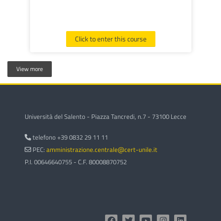
Click to enter this course
View more
Università del Salento - Piazza Tancredi, n.7 - 73100 Lecce
telefono +39 0832 29 11 11
PEC:
amministrazione.centrale@cert-unile.it
P.I. 00646640755 - C.F. 80008870752