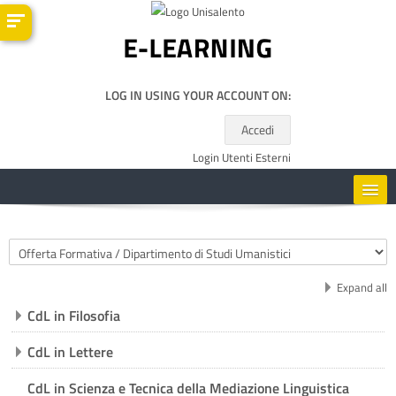
Skip to main content
LOG IN USING YOUR ACCOUNT ON:
Accedi
Login Utenti Esterni
HOME
Course categories
CORSI
Expand all
CdL in Filosofia
RISORSE UTILI
CdL in Lettere
ENGLISH ‎(EN)‎
CdL in Scienza e Tecnica della Mediazione Linguistica
Search