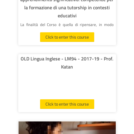
la formazione di una tutorship in contesti
educativi
La finalità del Corso è quella di ripensare, in modo
critico, i presupposti paradigmatici caratterizzanti la
Click to enter this course
relazione educativa:
·
i contenuti socio-simbolici e l’intenzionalità degli
attanti nell’intraprendere i percorsi di costruzione di
OLD Lingua Inglese - LM94 - 2017-19 - Prof.
senso;
Katan
-
le metodologie attive e partecipative.
Nelle proposte dei Moduli Integrativi è previsto un ciclo
di seminari
Click to enter this course
Organizzazione corso
Il percorso formativo è stato strutturato per consentire
l’acquisizione di CFU nei settori scientifico disciplinari di
Pedagogia (M/Ped) e Filosofia (M/Fil) previsti dal