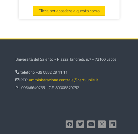
Clicca per accedere a questo corso
Università del Salento - Piazza Tancredi, n.7 - 73100 Lecce
telefono +39 0832 29 11 11
PEC:
amministrazione.centrale@cert-unile.it
P.I. 00646640755 - C.F. 80008870752