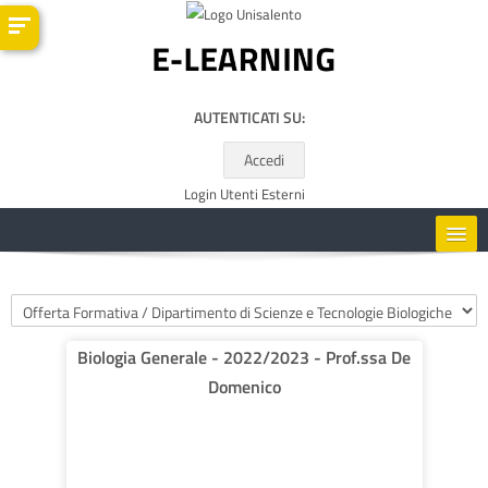
Vai al contenuto principale
AUTENTICATI SU:
Accedi
Login Utenti Esterni
HOME
Categorie di corso
CORSI
Biologia Generale - 2022/2023 - Prof.ssa De
Domenico
RISORSE UTILI
ITALIANO ‎(IT)‎
Cerca