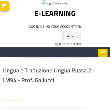
Kalo te përmajtja kryesore
LOG IN USING YOUR ACCOUNT ON:
Accedi
Login Utenti Esterni
HOME
Lingua e Traduzione Lingua Russa 2 -
CORSI
LM94 - Prof. Gallucci
RISORSE UTILI
SHQIP ‎(SQ)‎
Kërko