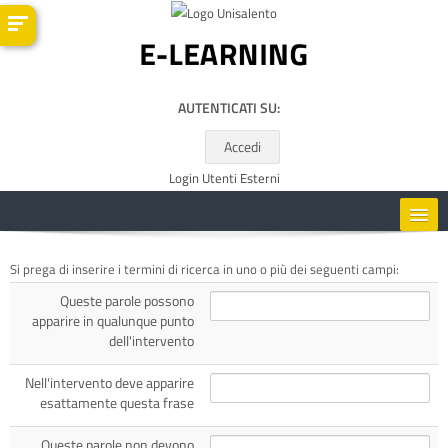
Vai al contenuto principale
AUTENTICATI SU:
Accedi
Login Utenti Esterni
HOME
Si prega di inserire i termini di ricerca in uno o più dei seguenti campi:
Queste parole possono
CORSI
apparire in qualunque punto
dell'intervento
RISORSE UTILI
Nell'intervento deve apparire
esattamente questa frase
ITALIANO ‎(IT)‎
Queste parole non devono
Cerca