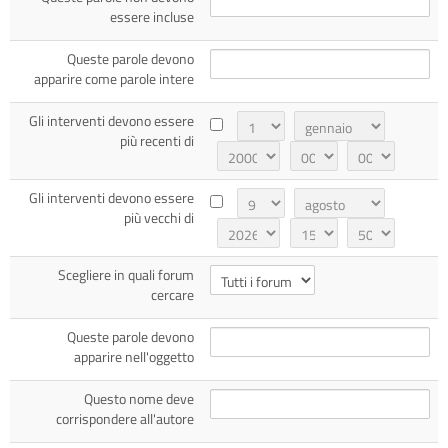
essere incluse
corsi
Invi
Queste parole devono
apparire come parole intere
Giorno
Mese
Gli interventi devono essere
più recenti di
Anno
Ora
Minuto
Giorno
Mese
Gli interventi devono essere
più vecchi di
Anno
Ora
Minuto
Scegliere in quali forum
cercare
Queste parole devono
apparire nell'oggetto
Questo nome deve
corrispondere all'autore