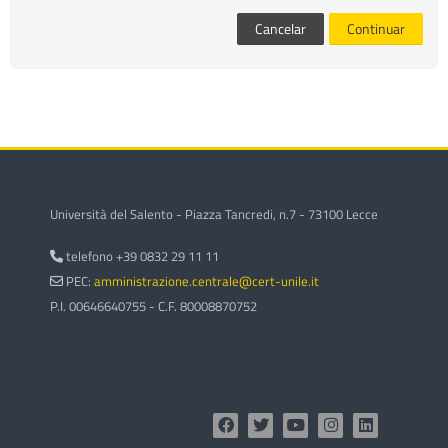
cursos
Envi
Cancelar
Continuar
Università del Salento - Piazza Tancredi, n.7 - 73100 Lecce
telefono +39 0832 29 11 11
PEC:
amministrazione.centrale@cert-unile.it
P.I. 00646640755 - C.F. 80008870752