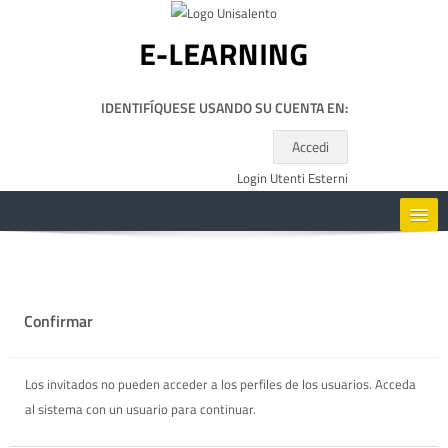
Salta al contenido principal
IDENTIFÍQUESE USANDO SU CUENTA EN:
Accedi
Login Utenti Esterni
HOME
CORSI
Confirmar
RISORSE UTILI
Los invitados no pueden acceder a los perfiles de los usuarios. Acceda
al sistema con un usuario para continuar.
ESPAÑOL - INTERNACIONAL ‎(ES)‎
Buscar