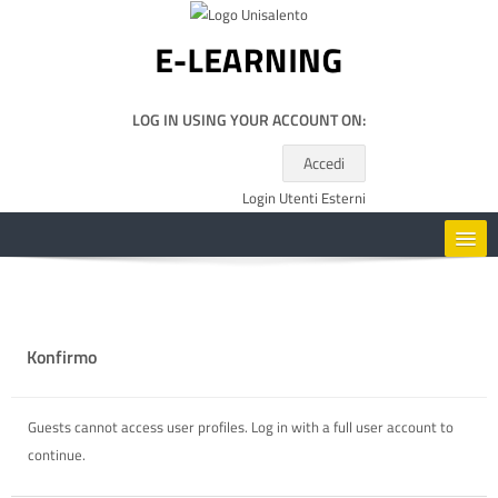
Kalo te përmajtja kryesore
LOG IN USING YOUR ACCOUNT ON:
Accedi
Login Utenti Esterni
HOME
CORSI
Konfirmo
RISORSE UTILI
Guests cannot access user profiles. Log in with a full user account to
continue.
SHQIP ‎(SQ)‎
Kërko