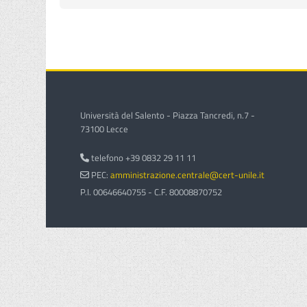
Università del Salento - Piazza Tancredi, n.7 -
73100 Lecce
telefono +39 0832 29 11 11
PEC:
amministrazione.centrale@cert-unile.it
P.I. 00646640755 - C.F. 80008870752