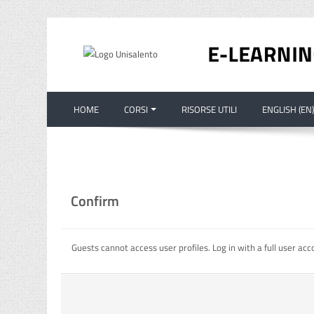
Skip to main content
HOME
CORSI
RISORSE UTILI
ENGLISH ‎(EN)
Confirm
Guests cannot access user profiles. Log in with a full user acc