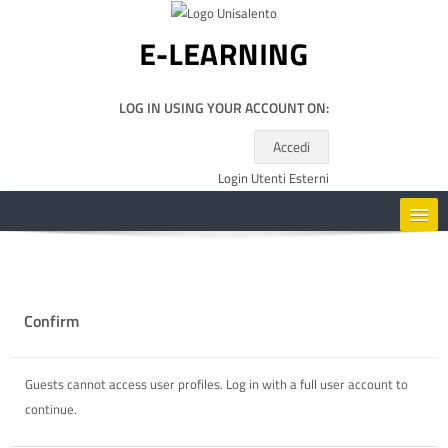
Skip to main content
LOG IN USING YOUR ACCOUNT ON:
Accedi
Login Utenti Esterni
HOME
CORSI
Confirm
RISORSE UTILI
Guests cannot access user profiles. Log in with a full user account to
continue.
ENGLISH ‎(EN)‎
Search