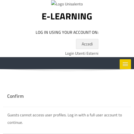
Skip to main content
LOG IN USING YOUR ACCOUNT ON:
Accedi
Login Utenti Esterni
HOME
CORSI
Confirm
RISORSE UTILI
Guests cannot access user profiles. Log in with a full user account to
continue.
ENGLISH ‎(EN)‎
Search