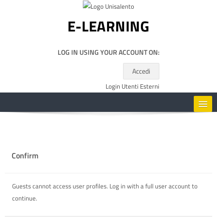
Skip to main content
LOG IN USING YOUR ACCOUNT ON:
Accedi
Login Utenti Esterni
HOME
CORSI
Confirm
RISORSE UTILI
Guests cannot access user profiles. Log in with a full user account to
continue.
ENGLISH ‎(EN)‎
Search