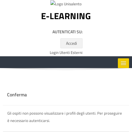
Vai al contenuto principale
AUTENTICATI SU:
Accedi
Login Utenti Esterni
HOME
CORSI
Conferma
RISORSE UTILI
Gli ospiti non possono visualizzare i profili degli utenti. Per proseguire
è necessario autenticarsi.
ITALIANO ‎(IT)‎
Cerca