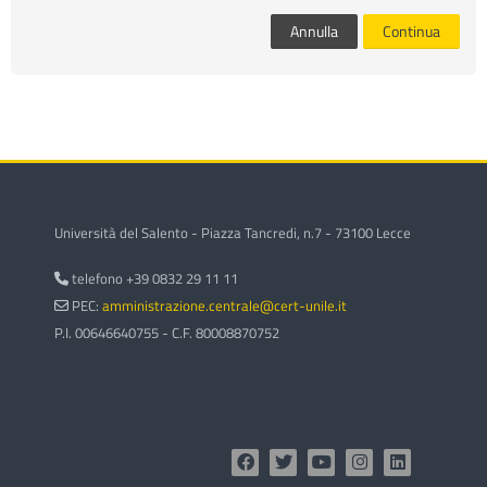
corsi
Invi
Annulla
Continua
Università del Salento - Piazza Tancredi, n.7 - 73100 Lecce
telefono +39 0832 29 11 11
PEC:
amministrazione.centrale@cert-unile.it
P.I. 00646640755 - C.F. 80008870752