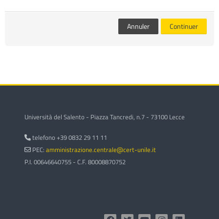
des
Env
cours
Annuler
Continuer
Università del Salento - Piazza Tancredi, n.7 - 73100 Lecce
telefono +39 0832 29 11 11
PEC:
amministrazione.centrale@cert-unile.it
P.I. 00646640755 - C.F. 80008870752