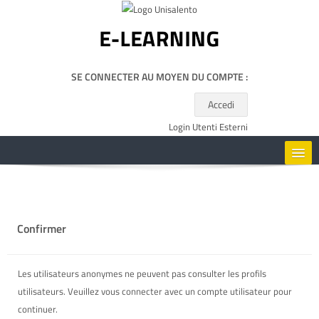
Passer au contenu principal
SE CONNECTER AU MOYEN DU COMPTE :
Accedi
Login Utenti Esterni
HOME
CORSI
Confirmer
RISORSE UTILI
Les utilisateurs anonymes ne peuvent pas consulter les profils
utilisateurs. Veuillez vous connecter avec un compte utilisateur pour
FRANÇAIS ‎(FR)‎
continuer.
Rechercher