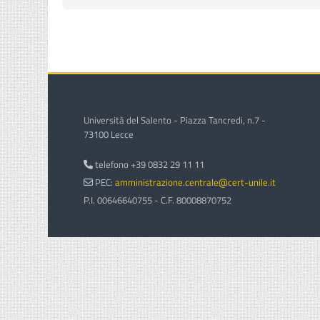
Università del Salento - Piazza Tancredi, n.7 -
73100 Lecce
telefono +39 0832 29 11 11
PEC:
amministrazione.centrale@cert-unile.it
P.I. 00646640755 - C.F. 80008870752