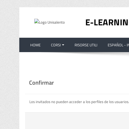
Salta al contenido principal
HOME
CORSI
RISORSE UTILI
ESPAÑOL - IN
Confirmar
Los invitados no pueden acceder a los perfiles de los usuario