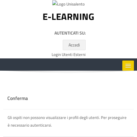
Vai al contenuto principale
AUTENTICATI SU:
Accedi
Login Utenti Esterni
HOME
CORSI
Conferma
RISORSE UTILI
Gli ospiti non possono visualizzare i profili degli utenti. Per proseguire
è necessario autenticarsi.
ITALIANO ‎(IT)‎
Cerca