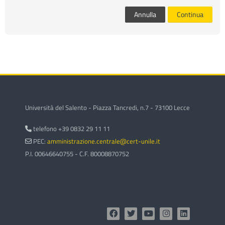
corsi
Invi
Annulla
Continua
Università del Salento - Piazza Tancredi, n.7 - 73100 Lecce
telefono +39 0832 29 11 11
PEC:
amministrazione.centrale@cert-unile.it
P.I. 00646640755 - C.F. 80008870752