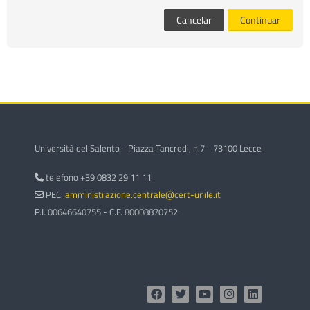
cursos
Envi
Cancelar
Continuar
Università del Salento - Piazza Tancredi, n.7 - 73100 Lecce
telefono +39 0832 29 11 11
PEC:
amministrazione.centrale@cert-unile.it
P.I. 00646640755 - C.F. 80008870752