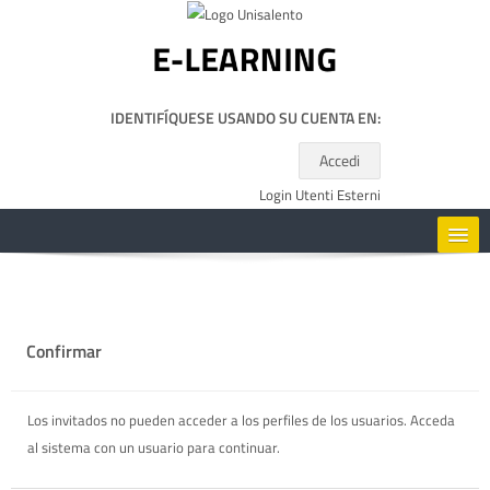
Salta al contenido principal
IDENTIFÍQUESE USANDO SU CUENTA EN:
Accedi
Login Utenti Esterni
HOME
CORSI
Confirmar
RISORSE UTILI
Los invitados no pueden acceder a los perfiles de los usuarios. Acceda
al sistema con un usuario para continuar.
ESPAÑOL - INTERNACIONAL ‎(ES)‎
Buscar