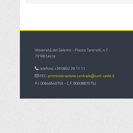
Università del Salento - Piazza Tancredi, n.7 -
73100 Lecce
telefono +39 0832 29 11 11
PEC:
amministrazione.centrale@cert-unile.it
P.I. 00646640755 - C.F. 80008870752