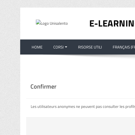
Passer au contenu principal
HOME
CORSI
RISORSE UTILI
FRANÇAIS ‎(FR
Confirmer
Les utilisateurs anonymes ne peuvent pas consulter les profils