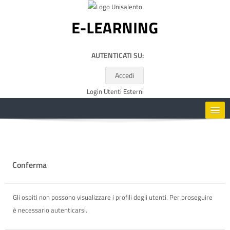
Vai al contenuto principale
AUTENTICATI SU:
Accedi
Login Utenti Esterni
HOME
CORSI
Conferma
RISORSE UTILI
Gli ospiti non possono visualizzare i profili degli utenti. Per proseguire
è necessario autenticarsi.
ITALIANO ‎(IT)‎
Cerca