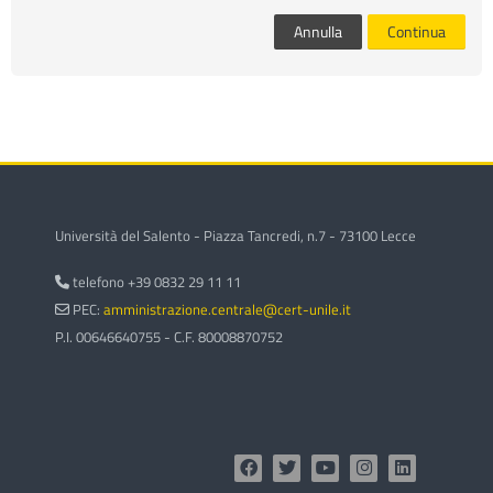
corsi
Invi
Annulla
Continua
Università del Salento - Piazza Tancredi, n.7 - 73100 Lecce
telefono +39 0832 29 11 11
PEC:
amministrazione.centrale@cert-unile.it
P.I. 00646640755 - C.F. 80008870752