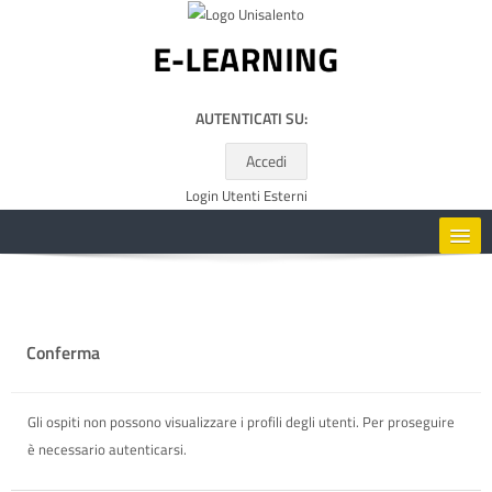
Vai al contenuto principale
AUTENTICATI SU:
Accedi
Login Utenti Esterni
HOME
CORSI
Conferma
RISORSE UTILI
Gli ospiti non possono visualizzare i profili degli utenti. Per proseguire
è necessario autenticarsi.
ITALIANO ‎(IT)‎
Cerca