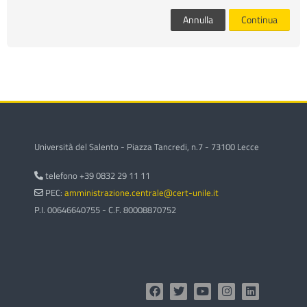
corsi
Invi
Annulla
Continua
Università del Salento - Piazza Tancredi, n.7 - 73100 Lecce
telefono +39 0832 29 11 11
PEC:
amministrazione.centrale@cert-unile.it
P.I. 00646640755 - C.F. 80008870752