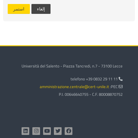
في
تسليم
إلغاء
استمر
المقررات
الدراسية
Università del Salento - Piazza Tancredi, n.7 - 73100 Lecce
telefono +39 0832 29 11 11
amministrazione.centrale@cert-unile.it
PEC:
P.I. 00646640755 - C.F. 80008870752