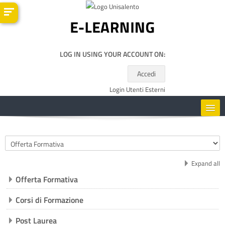
Kalo te përmajtja kryesore
LOG IN USING YOUR ACCOUNT ON:
Accedi
Login Utenti Esterni
HOME
Kategoritë e kurseve
CORSI
Expand all
Offerta Formativa
RISORSE UTILI
Corsi di Formazione
SHQIP ‎(SQ)‎
Post Laurea
Kërko