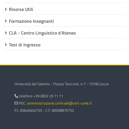
kurse
Sub
Risorse Utili
Formazione Insegnanti
CLA - Centro Linguistico d'Ateneo
Test di Ingresso
Università del Salento - Piazza Tancredi, n.7 - 73100 Lecce
telefono +39 0832 29 11 11
PEC:
amministrazione.centrale@cert-unile.it
P.I. 00646640755 - C.F. 80008870752