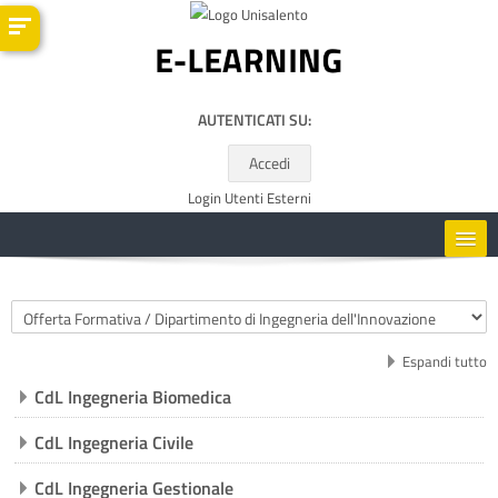
Vai al contenuto principale
AUTENTICATI SU:
Accedi
Login Utenti Esterni
HOME
Categorie di corso
CORSI
Espandi tutto
CdL Ingegneria Biomedica
RISORSE UTILI
CdL Ingegneria Civile
ITALIANO ‎(IT)‎
CdL Ingegneria Gestionale
Cerca