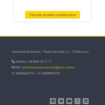
Clicca per accedere a questo corso
Università del Salento - Piazza Tancredi, n.7 - 73100 Lecce
telefono +39 0832 29 11 11
PEC:
amministrazione.centrale@cert-unile.it
P.I. 00646640755 - C.F. 80008870752